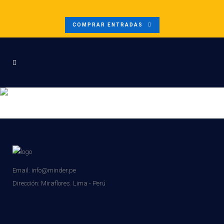
COMPRAR ENTRADAS
DISEÑO SIN TÍTULO (13)
Email: info@minder.pe
Dirección:
Miraflores. Lima - Perú